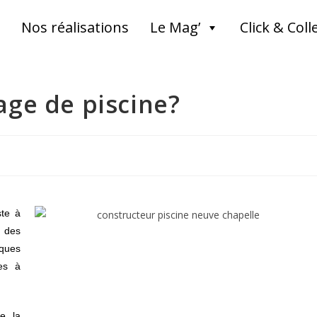
Nos réalisations
Le Mag’
Click & Coll
age de piscine?
ste à
 des
iques
es à
re la