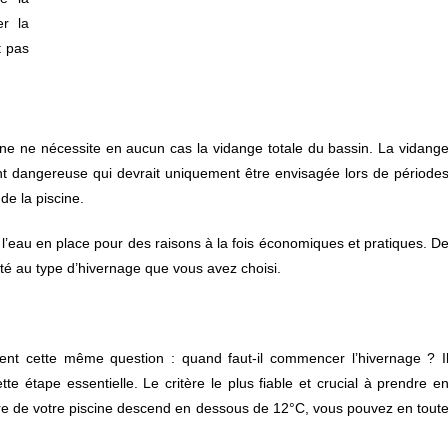
er la
t pas
cine ne nécessite en aucun cas la vidange totale du bassin. La vidang
ment dangereuse qui devrait uniquement être envisagée lors de période
de la piscine.
r l’eau en place pour des raisons à la fois économiques et pratiques. D
apté au type d’hivernage que vous avez choisi.
ent cette même question : quand faut-il commencer l’hivernage ? I
te étape essentielle. Le critère le plus fiable et crucial à prendre e
re de votre piscine descend en dessous de 12°C, vous pouvez en tout