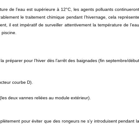
ture de l’eau est supérieure à 12°C, les agents polluants continueron
érablement le traitement chimique pendant l’hivernage, cela représent
t, il est impératif de surveiller attentivement la température de l’ea
 piscine.
la préparer pour l’hiver dès l’arrêt des baignades (fin septembre/débu
ncteur courbe D).
(les deux vannes reliées au module extérieur).
plètement pour éviter que des rongeurs ne s’y introduisent pendant l